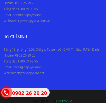
Hotline: 0902 26 29 20
Tổng đài: 1900 59 99 85
Email: hanoi@happyvisa.vn
Website: http://happyvisa.com.vn
HỒ CHÍ MINH
Tầng 12, phòng 1206, Citilight Tower, số 45 Võ Thị Sáu, P.Tân Định .
Hotline: 0902 26 29 20
Tổng đài: 1900 59 99 85
Email: hanoi@happyvisa.vn
Website: http://happyvisa.net
0902 26 29 20
Coyright
2018
HAPPYVISA
.