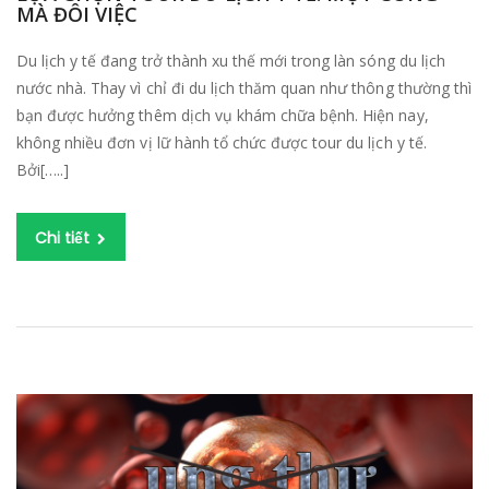
MÀ ĐÔI VIỆC
C
T
Du lịch y tế đang trở thành xu thế mới trong làn sóng du lịch
D
nước nhà. Thay vì chỉ đi du lịch thăm quan như thông thường thì
LỊ
bạn được hưởng thêm dịch vụ khám chữa bệnh. Hiện nay,
Y
không nhiều đơn vị lữ hành tổ chức được tour du lịch y tế.
TẾ
Bởi[…..]
M
C
M
Chi tiết
ĐÔ
VI