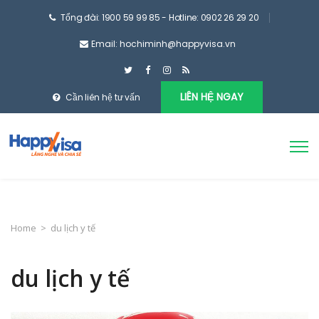
Tổng đài: 1900 59 99 85 - Hotline: 0902 26 29 20
Email: hochiminh@happyvisa.vn
LIÊN HỆ NGAY
Cần liên hệ tư vấn
Home
>
du lịch y tế
du lịch y tế