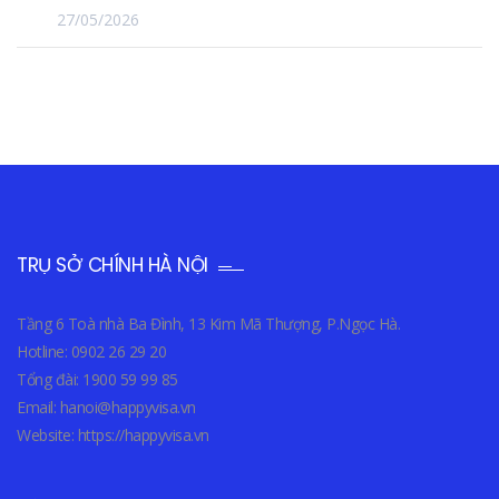
27/05/2026
TRỤ SỞ CHÍNH HÀ NỘI
Tầng 6 Toà nhà Ba Đình, 13 Kim Mã Thượng, P.Ngọc Hà.
Hotline: 0902 26 29 20
Tổng đài: 1900 59 99 85
Email: hanoi@happyvisa.vn
Website: https://happyvisa.vn