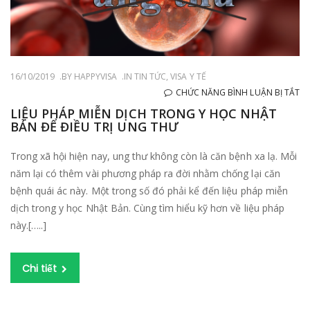
16/10/2019
BY
HAPPYVISA
IN
TIN TỨC
,
VISA Y TẾ
Ở
CHỨC NĂNG BÌNH LUẬN BỊ TẮT
LI
LIỆU PHÁP MIỄN DỊCH TRONG Y HỌC NHẬT
BẢN ĐỂ ĐIỀU TRỊ UNG THƯ
PH
MI
Trong xã hội hiện nay, ung thư không còn là căn bệnh xa lạ. Mỗi
DỊ
năm lại có thêm vài phương pháp ra đời nhằm chống lại căn
T
bệnh quái ác này. Một trong số đó phải kể đến liệu pháp miễn
Y
dịch trong y học Nhật Bản. Cùng tìm hiểu kỹ hơn về liệu pháp
H
này.[…..]
N
B
ĐỂ
Chi tiết
ĐI
TR