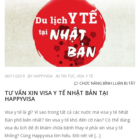
06/11/2019
BY
HAPPYVISA
IN
TIN TỨC
,
VISA Y TẾ
Ở
CHỨC NĂNG BÌNH LUẬN BỊ TẮT
TƯ
TƯ VẤN XIN VISA Y TẾ NHẬT BẢN TẠI
HAPPYVISA
VẤ
XI
Visa y tế là gì? Vì sao trong tất cả các nước mà visa y tế Nhật
VI
Bản phổ biến nhất? Xin visa y tế khó đến cỡ nào? Có thể dùng
Y
visa du lịch để đi khám chữa bệnh thay vì phải xin visa y tế
TẾ
không? Cùng Happyvisa tìm hiểu. Đôi nét về […]
N