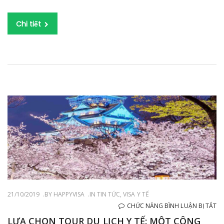
B
TẠ
Chi tiết
HA
21/10/2019
BY
HAPPYVISA
IN
TIN TỨC
,
VISA Y TẾ
Ở
CHỨC NĂNG BÌNH LUẬN BỊ TẮT
LỰ
LỰA CHỌN TOUR DU LỊCH Y TẾ: MỘT CÔNG