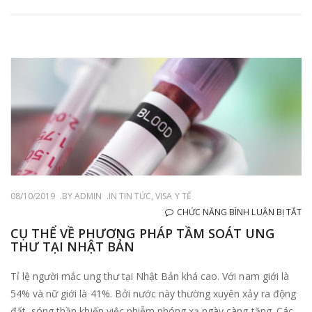
U
T
08/10/2019
BY
ADMIN
IN
TIN TỨC
,
VISA Y TẾ
Ở
CHỨC NĂNG BÌNH LUẬN BỊ TẮT
C
CỤ THỂ VỀ PHƯƠNG PHÁP TẦM SOÁT UNG
THƯ TẠI NHẬT BẢN
TH
VỀ
Tỉ lệ người mắc ung thư tại Nhật Bản khá cao. Với nam giới là
P
54% và nữ giới là 41%. Bởi nước này thường xuyên xảy ra động
PH
đất, sóng thần khiến việc nhiễm phóng xạ ngày càng tăng. Các