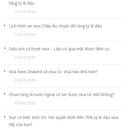
tăng tỷ lệ đậu
31/07/2026
Lịch trình xin visa Châu Âu chuẩn để tăng tỷ lệ đậu
17/07/2026
Giấu lịch sử trượt visa – Liệu có qua mặt được lãnh sự
10/07/2026
Visa New Zealand và visa Úc: Visa nào khó hơn?
03/07/2026
Chưa từng đi nước ngoài có xin được visa Úc 600 không?
18/06/2026
Bạn có biết: Đơn DS-160 quyết định đến 70% tỷ lệ đậu visa
Mỹ của bạn?