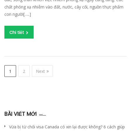
T
chất phóng xạ nhiễm vào đất, nước, cây cối, nguồn thực phẩm
SO
con người[…..]
U
T
TẠ
Chi tiết
N
B
1
2
Next
BÀI VIẾT MỚI
Vừa bị từ chối visa Canada có xin lại được không? 6 cách giúp