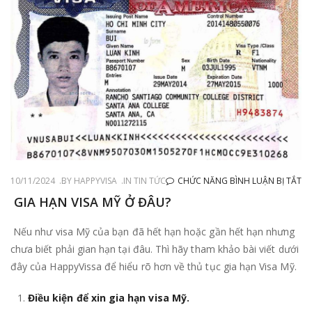
Ở
10/11/2024
BY
HAPPYVISA
IN
TIN TỨC
CHỨC NĂNG BÌNH LUẬN BỊ TẮT
GI
GIA HẠN VISA MỸ Ở ĐÂU?
H
Nếu như visa Mỹ của bạn đã hết hạn hoặc gần hết hạn nhưng
VI
chưa biết phải gian hạn tại đâu. Thì hãy tham khảo bài viết dưới
M
đây của HappyVissa để hiểu rõ hơn về thủ tục gia hạn Visa Mỹ.
Ở
ĐÂ
Điều kiện để xin gia hạn visa Mỹ.