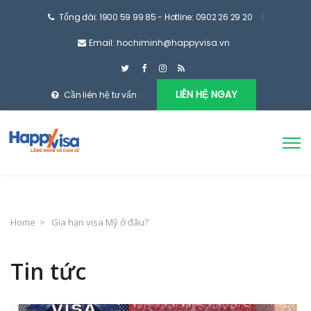
Tổng đài: 1900 59 99 85 - Hotline: 0902 26 29 20
Email: hochiminh@happyvisa.vn
LIÊN HỆ NGAY
Cần liên hệ tư vấn
Home
>
Gia hạn visa Mỹ ở đâu?
Tin tức