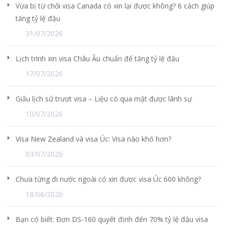
Vừa bị từ chối visa Canada có xin lại được không? 6 cách giúp
tăng tỷ lệ đậu
31/07/2026
Lịch trình xin visa Châu Âu chuẩn để tăng tỷ lệ đậu
17/07/2026
Giấu lịch sử trượt visa – Liệu có qua mặt được lãnh sự
10/07/2026
Visa New Zealand và visa Úc: Visa nào khó hơn?
03/07/2026
Chưa từng đi nước ngoài có xin được visa Úc 600 không?
18/06/2026
Bạn có biết: Đơn DS-160 quyết định đến 70% tỷ lệ đậu visa