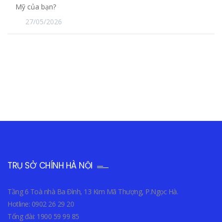
Mỹ của bạn?
27/05/2026
TRỤ SỞ CHÍNH HÀ NỘI
Tầng 6 Toà nhà Ba Đình, 13 Kim Mã Thượng, P.Ngọc Hà.
Hotline: 0902 26 29 20
Tổng đài: 1900 59 99 85