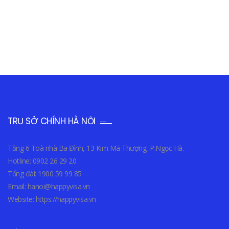
TRỤ SỞ CHÍNH HÀ NỘI
Tầng 6 Toà nhà Ba Đình, 13 Kim Mã Thượng, P.Ngọc Hà.
Hotline: 0902 26 29 20
Tổng đài: 1900 59 99 85
Email: hanoi@happyvisa.vn
Website: https://happyvisa.vn