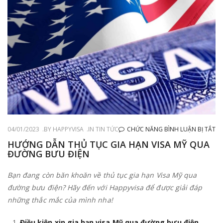
Ở
04/01/2023
BY
HAPPYVISA
IN
TIN TỨC
CHỨC NĂNG BÌNH LUẬN BỊ TẮT
H
HƯỚNG DẪN THỦ TỤC GIA HẠN VISA MỸ QUA
ĐƯỜNG BƯU ĐIỆN
D
T
Bạn đang còn băn khoăn về thủ tục gia hạn Visa Mỹ qua
TỤ
đường bưu điện? Hãy đến với Happyvisa để được giải đáp
GI
những thắc mắc của mình nha!
H
VI
Điều kiện xin gia hạn visa Mỹ qua đường bưu điện