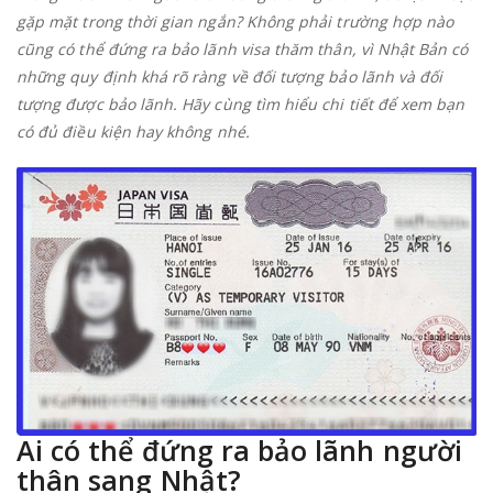
C
gặp mặt trong thời gian ngắn? Không phải trường hợp nào
C
cũng có thể đứng ra bảo lãnh visa thăm thân, vì Nhật Bản có
TH
những quy định khá rõ ràng về đối tượng bảo lãnh và đối
B
tượng được bảo lãnh. Hãy cùng tìm hiểu chi tiết để xem bạn
LÃ
có đủ điều kiện hay không nhé.
NG
T
SA
T
–
B
Đ
Đ
ĐI
KI
CH
Ai có thể đứng ra bảo lãnh người
thân sang Nhật?