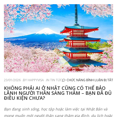
Ở
23/01/2026
BY
HAPPYVISA
IN
TIN TỨC
CHỨC NĂNG BÌNH LUẬN BỊ TẮT
K
KHÔNG PHẢI AI Ở NHẬT CŨNG CÓ THỂ BẢO
LÃNH NGƯỜI THÂN SANG THĂM – BẠN ĐÃ ĐỦ
PH
ĐIỀU KIỆN CHƯA?
AI
Ở
Bạn đang sinh sống, học tập hoặc làm việc tại Nhật Bản và
N
mong muốn mời người thân sang thăm gia đình, du lịch hoặc