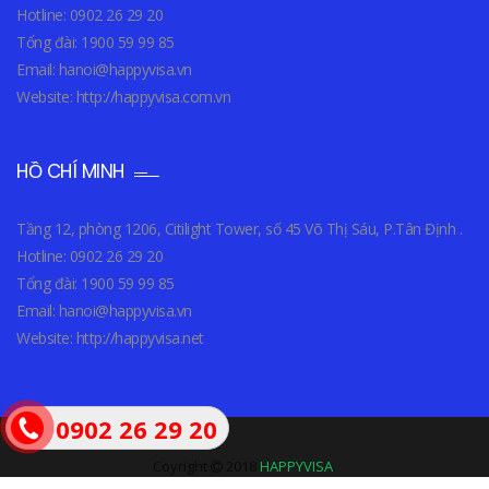
Hotline: 0902 26 29 20
Tổng đài: 1900 59 99 85
Email: hanoi@happyvisa.vn
Website: http://happyvisa.com.vn
HỒ CHÍ MINH
Tầng 12, phòng 1206, Citilight Tower, số 45 Võ Thị Sáu, P.Tân Định .
Hotline: 0902 26 29 20
Tổng đài: 1900 59 99 85
Email: hanoi@happyvisa.vn
Website: http://happyvisa.net
0902 26 29 20
Coyright
2018
HAPPYVISA
.