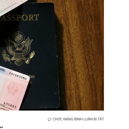
Ở
CHỨC NĂNG BÌNH LUẬN BỊ TẮT
CHI
C