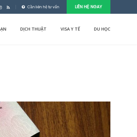
LIÊN HỆ NGAY
Cần liên hệ tư vấn
SẠN
DỊCH THUẬT
VISA Y TẾ
DU HỌC