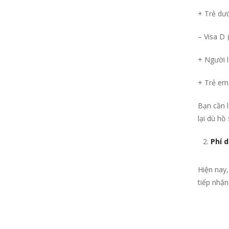
+ Trẻ dướ
– Visa D 
+ Người 
+ Trẻ em 
Bạn cần l
lại dù hồ
Phí 
Hiện nay
tiếp nhận