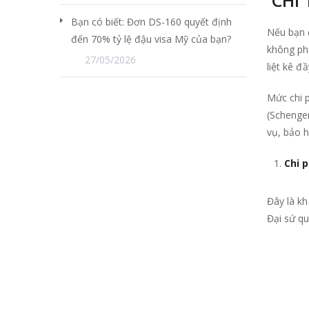
Bạn có biết: Đơn DS-160 quyết định
Nếu bạn đ
đến 70% tỷ lệ đậu visa Mỹ của bạn?
không phả
27/05/2026
liệt kê đ
Mức chi p
(Schengen
vụ, bảo 
Chi p
Đây là kh
Đại sứ q