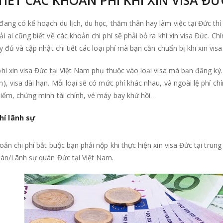
ang có kế hoạch du lịch, du học, thăm thân hay làm việc tại Đức thì 
i ai cũng biết về các khoản chi phí sẽ phải bỏ ra khi xin visa Đức. Ch
ầy đủ và cập nhật chi tiết các loại phí mà bạn cần chuẩn bị khi xin visa
hí xin visa Đức tại Việt Nam phụ thuộc vào loại visa mà bạn đăng ký.
), visa dài hạn. Mỗi loại sẽ có mức phí khác nhau, và ngoài lệ phí ch
hiểm, chứng minh tài chính, vé máy bay khứ hồi…
hí lãnh sự
oản chi phí bắt buộc bạn phải nộp khi thực hiện xin visa Đức tại trung
uán/Lãnh sự quán Đức tại Việt Nam.