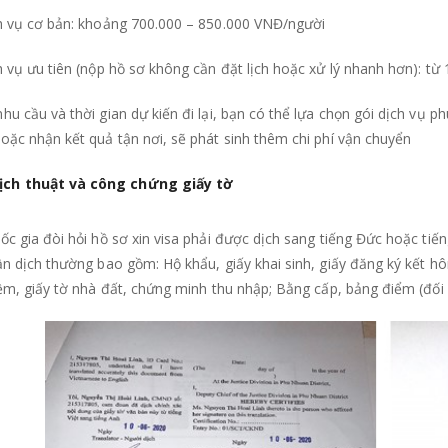
ch vụ cơ bản: khoảng 700.000 – 850.000 VNĐ/người
h vụ ưu tiên (nộp hồ sơ không cần đặt lịch hoặc xử lý nhanh hơn): từ
hu cầu và thời gian dự kiến đi lại, bạn có thể lựa chọn gói dịch vụ 
oặc nhận kết quả tận nơi, sẽ phát sinh thêm chi phí vận chuyển
dịch thuật và công chứng giấy tờ
ốc gia đòi hỏi hồ sơ xin visa phải được dịch sang tiếng Đức hoặc ti
ần dịch thường bao gồm: Hộ khẩu, giấy khai sinh, giấy đăng ký kết h
iệm, giấy tờ nhà đất, chứng minh thu nhập; Bằng cấp, bảng điểm (đối