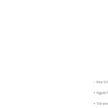
– Visa Sc
+ Người l
+ Trẻ em 