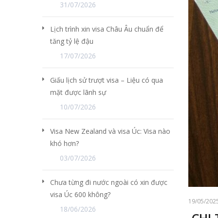
31/07/2026
Lịch trình xin visa Châu Âu chuẩn để
tăng tỷ lệ đậu
17/07/2026
Giấu lịch sử trượt visa – Liệu có qua
mặt được lãnh sự
10/07/2026
Visa New Zealand và visa Úc: Visa nào
khó hơn?
03/07/2026
Chưa từng đi nước ngoài có xin được
visa Úc 600 không?
19/05/202
18/06/2026
CHI 