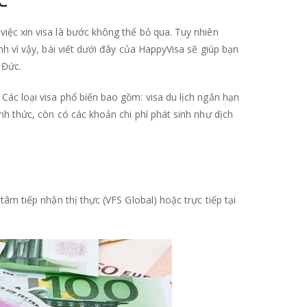
TIẾT
CÁC
việc xin visa là bước không thể bỏ qua. Tuy nhiên
KHOẢN
ính vì vậy, bài viết dưới đây của HappyVisa sẽ giúp bạn
PHÍ
 Đức.
KHI
XIN
 Các loại visa phổ biến bao gồm: visa du lịch ngắn hạn
VISA
ính thức, còn có các khoản chi phí phát sinh như dịch
ĐỨC
 tâm tiếp nhận thị thực (VFS Global) hoặc trực tiếp tại