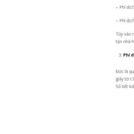
– Phí dị
– Phí dịc
Tùy vào n
tận nhà h
Phí 
Đức là qu
giấy tờ c
Sổ tiết k