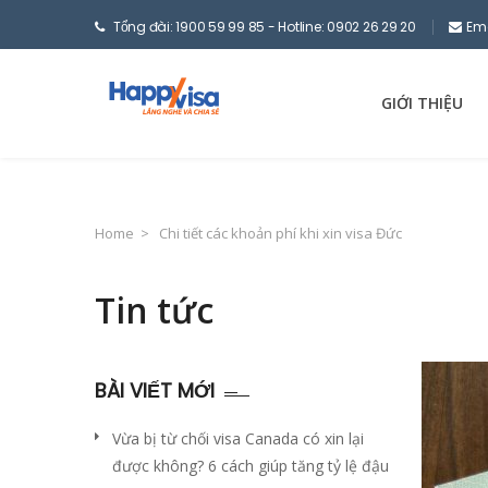
Tổng đài: 1900 59 99 85 - Hotline: 0902 26 29 20
Em
GIỚI THIỆU
Home
>
Chi tiết các khoản phí khi xin visa Đức
Tin tức
BÀI VIẾT MỚI
Vừa bị từ chối visa Canada có xin lại
được không? 6 cách giúp tăng tỷ lệ đậu