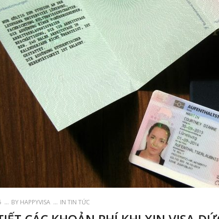
5
BY
HAPPYVISA
IN
TIN TỨC
TIẾT CÁC KHOẢN PHÍ KHI XIN VISA ĐỨ